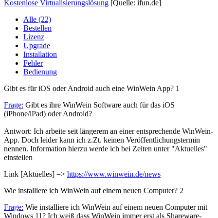
Kostenlose Virtualisierungslösung
[Quelle: ifun.de]
Alle (22)
Bestellen
Lizenz
Upgrade
Installation
Fehler
Bedienung
Gibt es für iOS oder Android auch eine WinWein App?
1
Frage:
Gibt es ihre WinWein Software auch für das iOS
(iPhone/iPad) oder Android?
Antwort: Ich arbeite seit längerem an einer entsprechende WinWein-
App. Doch leider kann ich z.Zt. keinen Veröffentlichungstermin
nennen. Information hierzu werde ich bei Zeiten unter "Aktuelles"
einstellen
Link [Aktuelles] =>
https://www.winwein.de/news
Wie installiere ich WinWein auf einem neuen Computer?
2
Frage:
Wie installiere ich WinWein auf einem neuen Computer mit
Windows 11? Ich weiß dass WinWein immer erst als Shareware-