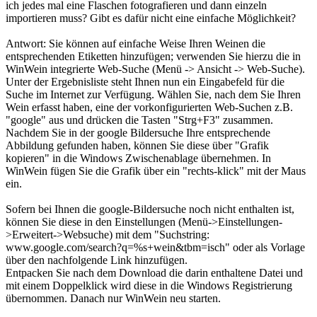
ich jedes mal eine Flaschen fotografieren und dann einzeln
importieren muss? Gibt es dafür nicht eine einfache Möglichkeit?
Antwort: Sie können auf einfache Weise Ihren Weinen die
entsprechenden Etiketten hinzufügen; verwenden Sie hierzu die in
WinWein integrierte Web-Suche (Menü -> Ansicht -> Web-Suche).
Unter der Ergebnisliste steht Ihnen nun ein Eingabefeld für die
Suche im Internet zur Verfügung. Wählen Sie, nach dem Sie Ihren
Wein erfasst haben, eine der vorkonfigurierten Web-Suchen z.B.
"google" aus und drücken die Tasten "Strg+F3" zusammen.
Nachdem Sie in der google Bildersuche Ihre entsprechende
Abbildung gefunden haben, können Sie diese über "Grafik
kopieren" in die Windows Zwischenablage übernehmen. In
WinWein fügen Sie die Grafik über ein "rechts-klick" mit der Maus
ein.
Sofern bei Ihnen die google-Bildersuche noch nicht enthalten ist,
können Sie diese in den Einstellungen (Menü->Einstellungen-
>Erweitert->Websuche) mit dem "Suchstring:
www.google.com/search?q=%s+wein&tbm=isch" oder als Vorlage
über den nachfolgende Link hinzufügen.
Entpacken Sie nach dem Download die darin enthaltene Datei und
mit einem Doppelklick wird diese in die Windows Registrierung
übernommen. Danach nur WinWein neu starten.