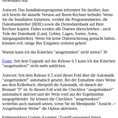
verwenden soll.
Antwort: Das Installationsprogramm informiert Sie darüber, dass
sich bereits die aktuelle Version auf Ihrem Rechner befindet. Wenn
Sie die Installation fortsetzen, werden die Programmdateien, die
Datenbanktreiber (BDE) sowie die Demodatenbank auf Ihrer
Rechner kopiert. Dabei werden alle Dateien überschrieben - auch
Teile der Datenbank (Land, Gebiet, Lagen, Sorten, Arten,
Jahrgangstabellen). Wenn Sie keine Datensicherung gemacht haben,
könnten evtl. einige Ihre Eingaben verloren gehen!
Warum kann ich das Kästchen "ausgetrunken" nicht setzen?
30
Frage:
Seit dem Upgrade auf das Release 6.5 kann ich das Kästchen
"ausgetrunken!" nicht mehr anklicken.
Antwort: Seit dem Release 6.5 wird dieses Feld über die Automatik
"ausgetrunken!" automatisch gesetzt. Bei der Entnahme eines Weine
aus dem Kellerbuch, überprüft die Automatik, ob danach der
Bestand "0" ist. In diesem Fall wird die Checkbox "ausgetrunken!"
automatisch aktiviert und der Wein wird aus der Ergebnisliste
ausgegeblendet. Sie können die Checkbox "ausgetrunken!"
weiterhin auch manuell setzen, wenn Sie im Menüpunkt "Ansicht ->
Ausgetrunkene Weine" die Option aktivieren.
Fehlermeldung Update-Assistent "Zugriff verweigert Intern