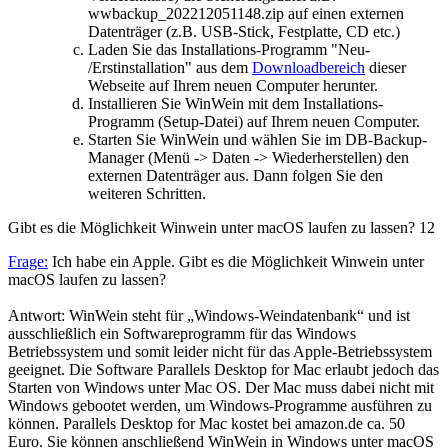
wwbackup_202212051148.zip auf einen externen
Datenträger (z.B. USB-Stick, Festplatte, CD etc.)
Laden Sie das Installations-Programm "Neu-
/Erstinstallation" aus dem
Downloadbereich
dieser
Webseite auf Ihrem neuen Computer herunter.
Installieren Sie WinWein mit dem Installations-
Programm (Setup-Datei) auf Ihrem neuen Computer.
Starten Sie WinWein und wählen Sie im DB-Backup-
Manager (Menü -> Daten -> Wiederherstellen) den
externen Datenträger aus. Dann folgen Sie den
weiteren Schritten.
Gibt es die Möglichkeit Winwein unter macOS laufen zu lassen?
12
Frage:
Ich habe ein Apple. Gibt es die Möglichkeit Winwein unter
macOS laufen zu lassen?
Antwort: WinWein steht für „Windows-Weindatenbank“ und ist
ausschließlich ein Softwareprogramm für das Windows
Betriebssystem und somit leider nicht für das Apple-Betriebssystem
geeignet. Die Software Parallels Desktop for Mac erlaubt jedoch das
Starten von Windows unter Mac OS. Der Mac muss dabei nicht mit
Windows gebootet werden, um Windows-Programme ausführen zu
können. Parallels Desktop for Mac kostet bei amazon.de ca. 50
Euro. Sie können anschließend WinWein in Windows unter macOS