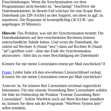
Einschränkungen. Wenn die Synchronisation vor dem
Programmstart nicht beendet ist, "beschädigt" OneDrive die
Datenbankdateien. In diesem Fall schicken Sie eine Kopie Ihrer
Datenbank (als ZIP-Archiv) an den Support, um diese zu ggf. zu
reparieren. Die Reparatur ist kostenpflichtig (36 EUR / pro
angefangen 20 Minuten).
Hinweis
: Das Problem, was mit der Synchronisation besteht: Die
Datenbankdateien auf den verschiedenen Rechnern können
unterschiedliche Stände haben. Und wenn die Datenbank, die
zuletzt auf Rechner A (Stand "neu") dann auf Rechner B (Stand
"alt") geöffnet wird - ohne das Ende der Synchronisation
abzuwarten - führt das zu einer Beschädigung der Datenbank!
Können Sie mir meine Lizenzdaten erneut per Mail zuschicken?
8
Frage:
Leider habe ich den erworbenen Lizenzschlüssel verlegt.
Können Sie mir meine Lizenzdaten erneut per Mail zuschicken?
Antwort: Ja, Sie können Ihre Lizenzdaten nochmal zugeschickt
bekommen. Für eine erneute Versendung Ihrer Lizenzdaten wählen
Sie bitte im Onlineshop die Position "Erneute Zusendung Ihrer
Lizenzdaten". Sofern WinWein noch auf Ihren Rechner installiert
ist, können Sie diese mit der Programm "WinWein System Info"
selbst ermitteln.