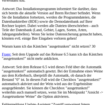
verwenden soll.
Antwort: Das Installationsprogramm informiert Sie darüber, dass
sich bereits die aktuelle Version auf Ihrem Rechner befindet. Wenn
Sie die Installation fortsetzen, werden die Programmdateien, die
Datenbanktreiber (BDE) sowie die Demodatenbank auf Ihrer
Rechner kopiert. Dabei werden alle Dateien überschrieben - auch
Teile der Datenbank (Land, Gebiet, Lagen, Sorten, Arten,
Jahrgangstabellen). Wenn Sie keine Datensicherung gemacht haben,
könnten evtl. einige Ihre Eingaben verloren gehen!
Warum kann ich das Kästchen "ausgetrunken" nicht setzen?
30
Frage:
Seit dem Upgrade auf das Release 6.5 kann ich das Kästchen
"ausgetrunken!" nicht mehr anklicken.
Antwort: Seit dem Release 6.5 wird dieses Feld über die Automatik
"ausgetrunken!" automatisch gesetzt. Bei der Entnahme eines Weine
aus dem Kellerbuch, überprüft die Automatik, ob danach der
Bestand "0" ist. In diesem Fall wird die Checkbox "ausgetrunken!"
automatisch aktiviert und der Wein wird aus der Ergebnisliste
ausgegeblendet. Sie können die Checkbox "ausgetrunken!"
weiterhin auch manuell setzen, wenn Sie im Menüpunkt "Ansicht ->
Ausgetrunkene Weine" die Option aktivieren.
Fehlermeldung Update-Assistent "Zugriff verweigert Intern