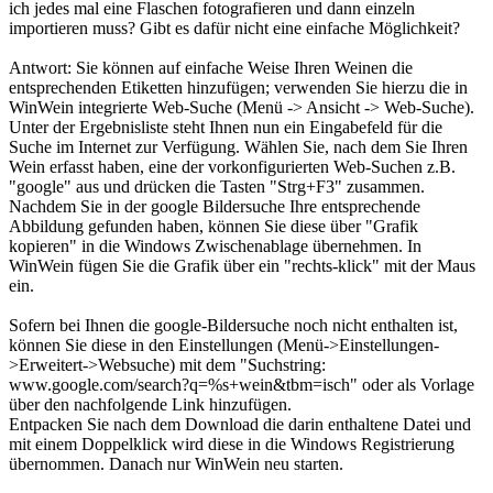
ich jedes mal eine Flaschen fotografieren und dann einzeln
importieren muss? Gibt es dafür nicht eine einfache Möglichkeit?
Antwort: Sie können auf einfache Weise Ihren Weinen die
entsprechenden Etiketten hinzufügen; verwenden Sie hierzu die in
WinWein integrierte Web-Suche (Menü -> Ansicht -> Web-Suche).
Unter der Ergebnisliste steht Ihnen nun ein Eingabefeld für die
Suche im Internet zur Verfügung. Wählen Sie, nach dem Sie Ihren
Wein erfasst haben, eine der vorkonfigurierten Web-Suchen z.B.
"google" aus und drücken die Tasten "Strg+F3" zusammen.
Nachdem Sie in der google Bildersuche Ihre entsprechende
Abbildung gefunden haben, können Sie diese über "Grafik
kopieren" in die Windows Zwischenablage übernehmen. In
WinWein fügen Sie die Grafik über ein "rechts-klick" mit der Maus
ein.
Sofern bei Ihnen die google-Bildersuche noch nicht enthalten ist,
können Sie diese in den Einstellungen (Menü->Einstellungen-
>Erweitert->Websuche) mit dem "Suchstring:
www.google.com/search?q=%s+wein&tbm=isch" oder als Vorlage
über den nachfolgende Link hinzufügen.
Entpacken Sie nach dem Download die darin enthaltene Datei und
mit einem Doppelklick wird diese in die Windows Registrierung
übernommen. Danach nur WinWein neu starten.