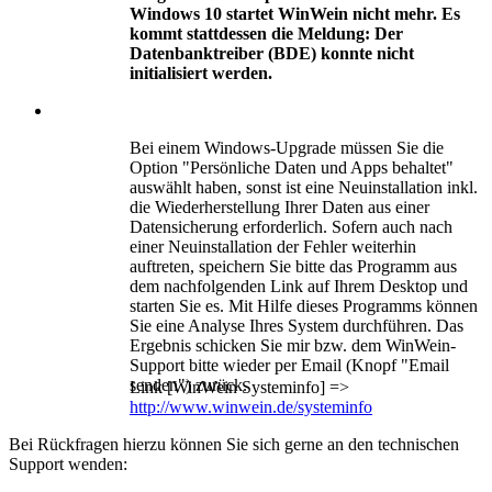
Windows 10 startet WinWein nicht mehr. Es
kommt stattdessen die Meldung: Der
Datenbanktreiber (BDE) konnte nicht
initialisiert werden.
Bei einem Windows-Upgrade müssen Sie die
Option "Persönliche Daten und Apps behaltet"
auswählt haben, sonst ist eine Neuinstallation inkl.
die Wiederherstellung Ihrer Daten aus einer
Datensicherung erforderlich. Sofern auch nach
einer Neuinstallation der Fehler weiterhin
auftreten, speichern Sie bitte das Programm aus
dem nachfolgenden Link auf Ihrem Desktop und
starten Sie es. Mit Hilfe dieses Programms können
Sie eine Analyse Ihres System durchführen. Das
Ergebnis schicken Sie mir bzw. dem WinWein-
Support bitte wieder per Email (Knopf "Email
senden") zurück.
Link [WinWein Systeminfo] =>
http://www.winwein.de/systeminfo
Bei Rückfragen hierzu können Sie sich gerne an den technischen
Support wenden: