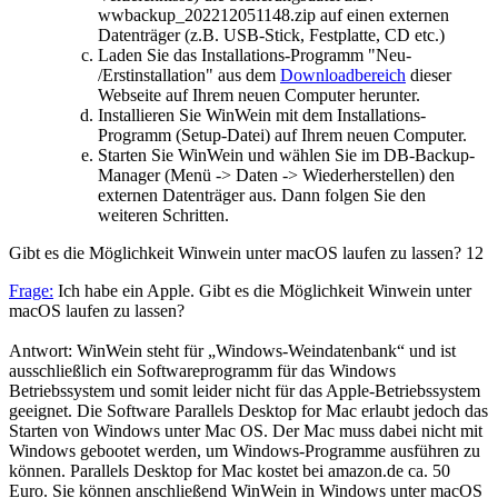
wwbackup_202212051148.zip auf einen externen
Datenträger (z.B. USB-Stick, Festplatte, CD etc.)
Laden Sie das Installations-Programm "Neu-
/Erstinstallation" aus dem
Downloadbereich
dieser
Webseite auf Ihrem neuen Computer herunter.
Installieren Sie WinWein mit dem Installations-
Programm (Setup-Datei) auf Ihrem neuen Computer.
Starten Sie WinWein und wählen Sie im DB-Backup-
Manager (Menü -> Daten -> Wiederherstellen) den
externen Datenträger aus. Dann folgen Sie den
weiteren Schritten.
Gibt es die Möglichkeit Winwein unter macOS laufen zu lassen?
12
Frage:
Ich habe ein Apple. Gibt es die Möglichkeit Winwein unter
macOS laufen zu lassen?
Antwort: WinWein steht für „Windows-Weindatenbank“ und ist
ausschließlich ein Softwareprogramm für das Windows
Betriebssystem und somit leider nicht für das Apple-Betriebssystem
geeignet. Die Software Parallels Desktop for Mac erlaubt jedoch das
Starten von Windows unter Mac OS. Der Mac muss dabei nicht mit
Windows gebootet werden, um Windows-Programme ausführen zu
können. Parallels Desktop for Mac kostet bei amazon.de ca. 50
Euro. Sie können anschließend WinWein in Windows unter macOS