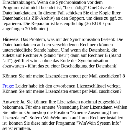
Einschränkungen. Wenn die Synchronisation vor dem
Programmstart nicht beendet ist, "beschädigt" OneDrive die
Datenbankdateien. In diesem Fall schicken Sie eine Kopie Ihrer
Datenbank (als ZIP-Archiv) an den Support, um diese zu ggf. zu
reparieren. Die Reparatur ist kostenpflichtig (36 EUR / pro
angefangen 20 Minuten).
Hinweis
: Das Problem, was mit der Synchronisation besteht: Die
Datenbankdateien auf den verschiedenen Rechnern können
unterschiedliche Stände haben. Und wenn die Datenbank, die
zuletzt auf Rechner A (Stand "neu") dann auf Rechner B (Stand
"alt") geöffnet wird - ohne das Ende der Synchronisation
abzuwarten - führt das zu einer Beschädigung der Datenbank!
Können Sie mir meine Lizenzdaten erneut per Mail zuschicken?
8
Frage:
Leider habe ich den erworbenen Lizenzschlüssel verlegt.
Können Sie mir meine Lizenzdaten erneut per Mail zuschicken?
Antwort: Ja, Sie können Ihre Lizenzdaten nochmal zugeschickt
bekommen. Für eine erneute Versendung Ihrer Lizenzdaten wählen
Sie bitte im Onlineshop die Position "Erneute Zusendung Ihrer
Lizenzdaten". Sofern WinWein noch auf Ihren Rechner installiert
ist, können Sie diese mit der Programm "WinWein System Info"
selbst ermitteln.