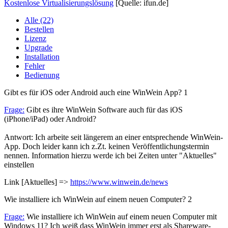
Kostenlose Virtualisierungslösung
[Quelle: ifun.de]
Alle (22)
Bestellen
Lizenz
Upgrade
Installation
Fehler
Bedienung
Gibt es für iOS oder Android auch eine WinWein App?
1
Frage:
Gibt es ihre WinWein Software auch für das iOS
(iPhone/iPad) oder Android?
Antwort: Ich arbeite seit längerem an einer entsprechende WinWein-
App. Doch leider kann ich z.Zt. keinen Veröffentlichungstermin
nennen. Information hierzu werde ich bei Zeiten unter "Aktuelles"
einstellen
Link [Aktuelles] =>
https://www.winwein.de/news
Wie installiere ich WinWein auf einem neuen Computer?
2
Frage:
Wie installiere ich WinWein auf einem neuen Computer mit
Windows 11? Ich weiß dass WinWein immer erst als Shareware-