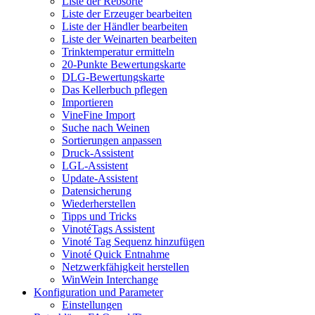
Liste der Rebsorte
Liste der Erzeuger bearbeiten
Liste der Händler bearbeiten
Liste der Weinarten bearbeiten
Trinktemperatur ermitteln
20-Punkte Bewertungskarte
DLG-Bewertungskarte
Das Kellerbuch pflegen
Importieren
VineFine Import
Suche nach Weinen
Sortierungen anpassen
Druck-Assistent
LGL-Assistent
Update-Assistent
Datensicherung
Wiederherstellen
Tipps und Tricks
VinotéTags Assistent
Vinoté Tag Sequenz hinzufügen
Vinoté Quick Entnahme
Netzwerkfähigkeit herstellen
WinWein Interchange
Konfiguration und Parameter
Einstellungen