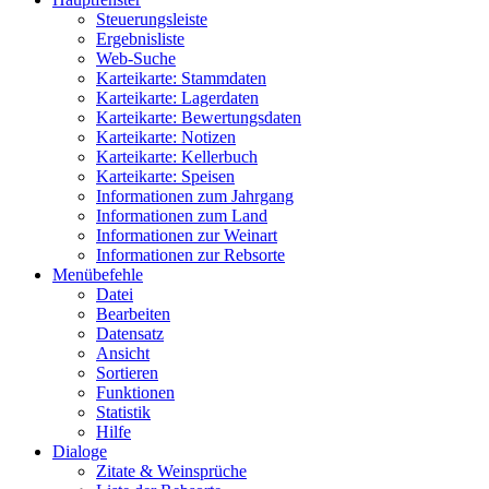
Steuerungsleiste
Ergebnisliste
Web-Suche
Karteikarte: Stammdaten
Karteikarte: Lagerdaten
Karteikarte: Bewertungsdaten
Karteikarte: Notizen
Karteikarte: Kellerbuch
Karteikarte: Speisen
Informationen zum Jahrgang
Informationen zum Land
Informationen zur Weinart
Informationen zur Rebsorte
Menübefehle
Datei
Bearbeiten
Datensatz
Ansicht
Sortieren
Funktionen
Statistik
Hilfe
Dialoge
Zitate & Weinsprüche