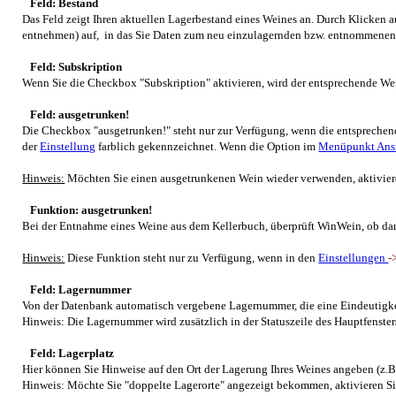
Feld: Bestand
Das Feld zeigt Ihren aktuellen Lagerbestand eines Weines an. Durch Klicken au
entnehmen) auf, in das Sie Daten zum neu einzulagernden bzw. entnommene
Feld: Subskription
Wenn Sie die Checkbox "Subskription" aktivieren, wird der entsprechende W
Feld: ausgetrunken!
Die Checkbox "ausgetrunken!" steht nur zur Verfügung, wenn die entsprechen
der
Einstellung
farblich gekennzeichnet. Wenn die Option im
Menüpunkt Ans
Hinweis:
Möchten Sie einen ausgetrunkenen Wein wieder verwenden, aktiviere
Funktion: ausgetrunken!
Bei der Entnahme eines Weine aus dem Kellerbuch, überprüft
WinWein
, ob da
Hinweis:
Diese Funktion steht nur zu Verfügung, wenn in den
Einstellungen
-
Feld: Lagernummer
Von der Datenbank automatisch vergebene Lagernummer, die eine Eindeutigkeit
Hinweis: Die Lagernummer wird zusätzlich in der Statuszeile des Hauptfenster
Feld: Lagerplatz
Hier können Sie Hinweise auf den Ort der Lagerung Ihres Weines angeben (z.B.
Hinweis: Möchte Sie "doppelte Lagerorte" angezeigt bekommen, aktivieren Si