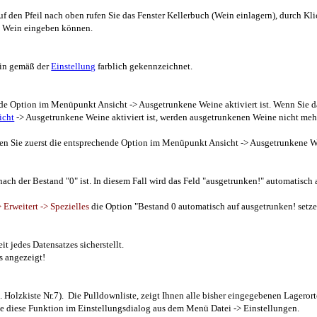
f den Pfeil nach oben rufen Sie das Fenster Kellerbuch (Wein einlagern), durch Kl
n Wein eingeben können.
ein gemäß der
Einstellung
farblich gekennzeichnet.
de Option im Menüpunkt Ansicht -> Ausgetrunkene Weine aktiviert ist. Wenn Sie d
icht
-> Ausgetrunkene Weine aktiviert ist, werden ausgetrunkenen Weine nicht meh
n Sie zuerst die entsprechende Option im Menüpunkt Ansicht -> Ausgetrunkene W
nach der Bestand "0" ist. In diesem Fall wird das Feld "ausgetrunken!" automatisch
> Erweitert -> Spezielles
die Option "Bestand 0 automatisch auf ausgetrunken! setze
 jedes Datensatzes sicherstellt.
s angezeigt!
 Holzkiste Nr.7). Die Pulldownliste, zeigt Ihnen alle bisher eingegebenen Lagerort
e diese Funktion im Einstellungsdialog aus dem Menü Datei -> Einstellungen.