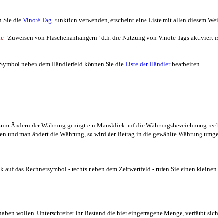
n Sie die
Vinoté Tag
Funktion verwenden, erscheint eine Liste mit allen diesem We
ie "
Zuweisen von Flaschenanhängern" d.h. die Nutzung von Vinoté Tags aktiviert is
as Symbol neben dem Händlerfeld können Sie die
Liste der Händler
bearbeiten.
 Zum Ändern der Währung genügt ein Mausklick auf die Währungsbezeichnung rechts
en und man ändert die Währung, so wird der Betrag in die gewählte Währung umger
k auf das Rechnersymbol - rechts neben dem Zeitwertfeld - rufen Sie einen kleinen 
 haben wollen. Unterschreitet Ihr Bestand die hier eingetragene Menge, verfärbt si