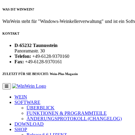
WAS IST WINWEIN?
WinWein steht für "Windows-Weinkellerverwaltung" und ist ein Sof
KONTAKT
D-65232 Taunusstein
Panoramastr. 30
Telefon:
+49-6128-9370160
Fax:
+49-6128-9370161
ZULETZT FÜR SIE BESUCHT: Wein-Plus Magazin
WEIN
SOFTWARE
ÜBERBLICK
FUNKTIONEN & PROGRAMMTEILE
ÄNDERUNGSPROTOKOLL (CHANGELOG)
DOWNLOAD
SHOP
Release 6.6
LIZENZ