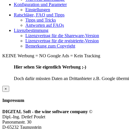
Konfiguration und Parameter
Einstellungen
Ratschläge, FAQ und Tipps
Tipps und Tricks
Antworten auf FAQs
Lizenzbestimmung
Lizenzvertrag für die Shareware-Version
Lizenzvertrag für die registrierte-Version
Bemerkung zum Copyright
KEINE Werbung = NO Google Ads = Kein Tracking
Hier sehen Sie eigentlich Werbung ;-)
Doch dafür müssten Daten an Drittanbieter z.B. Google übermitt
×
Impressum
DIGITAL Soft - the wine software company
©
Dipl.-Ing. Detlef Poulet
Panoramastr. 30
D-65232 Taunusstein