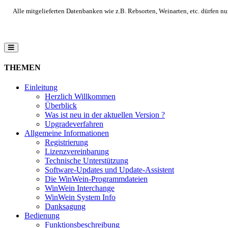
Alle mitgelieferten Datenbanken wie z.B. Rebsorten, Weinarten, etc. dürfen n
THEMEN
Einleitung
Herzlich Willkommen
Überblick
Was ist neu in der aktuellen Version ?
Upgradeverfahren
Allgemeine Informationen
Registrierung
Lizenzvereinbarung
Technische Unterstützung
Software-Updates und Update-Assistent
Die WinWein-Programmdateien
WinWein Interchange
WinWein System Info
Danksagung
Bedienung
Funktionsbeschreibung