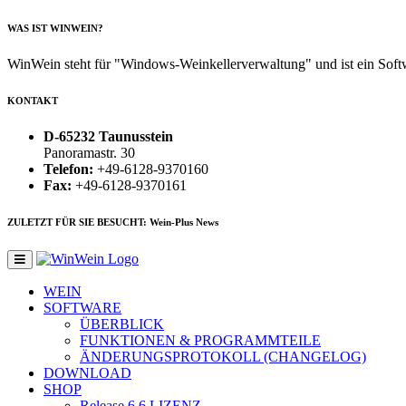
WAS IST WINWEIN?
WinWein steht für "Windows-Weinkellerverwaltung" und ist ein Sof
KONTAKT
D-65232 Taunusstein
Panoramastr. 30
Telefon:
+49-6128-9370160
Fax:
+49-6128-9370161
ZULETZT FÜR SIE BESUCHT: Wein-Plus News
WEIN
SOFTWARE
ÜBERBLICK
FUNKTIONEN & PROGRAMMTEILE
ÄNDERUNGSPROTOKOLL (CHANGELOG)
DOWNLOAD
SHOP
Release 6.6
LIZENZ