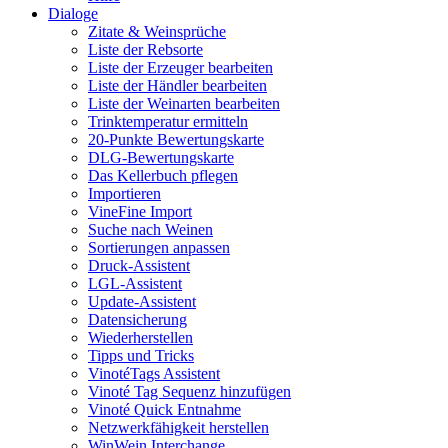
Dialoge
Zitate & Weinsprüche
Liste der Rebsorte
Liste der Erzeuger bearbeiten
Liste der Händler bearbeiten
Liste der Weinarten bearbeiten
Trinktemperatur ermitteln
20-Punkte Bewertungskarte
DLG-Bewertungskarte
Das Kellerbuch pflegen
Importieren
VineFine Import
Suche nach Weinen
Sortierungen anpassen
Druck-Assistent
LGL-Assistent
Update-Assistent
Datensicherung
Wiederherstellen
Tipps und Tricks
VinotéTags Assistent
Vinoté Tag Sequenz hinzufügen
Vinoté Quick Entnahme
Netzwerkfähigkeit herstellen
WinWein Interchange